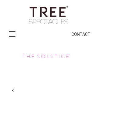
CONTACT
T H E S O L S T I C E