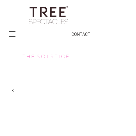
CONTACT
T H E S O L S T I C E