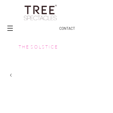
CONTACT
T H E S O L S T I C E