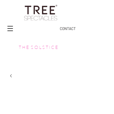
CONTACT
T H E S O L S T I C E