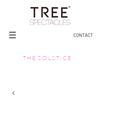
CONTACT
T H E S O L S T I C E