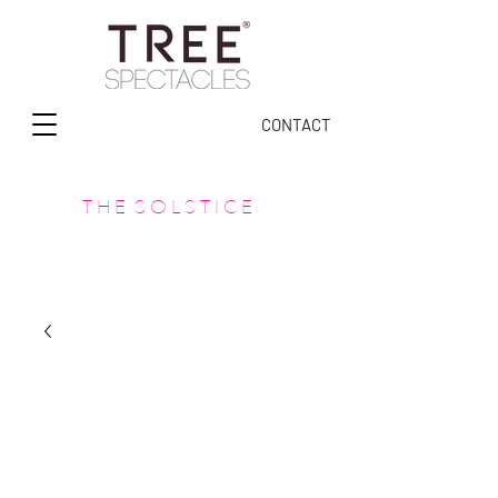
CONTACT
T H E S O L S T I C E